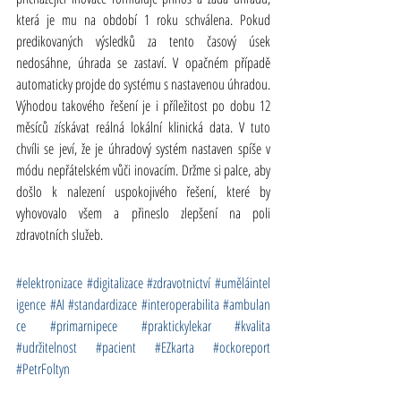
která je mu na období 1 roku schválena. Pokud 
predikovaných výsledků za tento časový úsek 
nedosáhne, úhrada se zastaví. V opačném případě 
automaticky projde do systému s nastavenou úhradou. 
Výhodou takového řešení je i příležitost po dobu 12 
měsíců získávat reálná lokální klinická data. V tuto 
chvíli se jeví, že je úhradový systém nastaven spíše v 
módu nepřátelském vůči inovacím. Držme si palce, aby 
došlo k nalezení uspokojivého řešení, které by 
vyhovovalo všem a přineslo zlepšení na poli 
zdravotních služeb.
#
elektronizace
#digitalizace
#zdravotnictví
#uměláintel
igence
#AI
#standardizace
#interoperabilita
#ambulan
ce
#primarnipece
#praktickylekar
#kvalita
#udržitelnost
#pacient
#EZkarta
#ockoreport
#PetrFoltyn