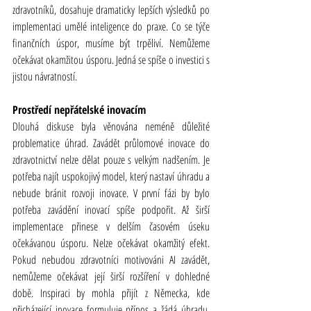
zdravotníků, dosahuje dramaticky lepších výsledků po 
implementaci umělé inteligence do praxe. Co se týče 
finančních úspor, musíme být trpěliví. Nemůžeme 
očekávat okamžitou úsporu. Jedná se spíše o investici s 
jistou návratností.
Prostředí nepřátelské inovacím
Dlouhá diskuse byla věnována neméně důležité 
problematice úhrad. Zavádět průlomové inovace do 
zdravotnictví nelze dělat pouze s velkým nadšením. Je 
potřeba najít uspokojivý model, který nastaví úhradu a 
nebude bránit rozvoji inovace. V první fázi by bylo 
potřeba zavádění inovací spíše podpořit. Až širší 
implementace přinese v delším časovém úseku 
očekávanou úsporu. Nelze očekávat okamžitý efekt. 
Pokud nebudou zdravotníci motivováni AI zavádět, 
nemůžeme očekávat její širší rozšíření v dohledné 
době. Inspiraci by mohla přijít z Německa, kde 
přicházející inovace formuluje přínos a žádá úhradu, 