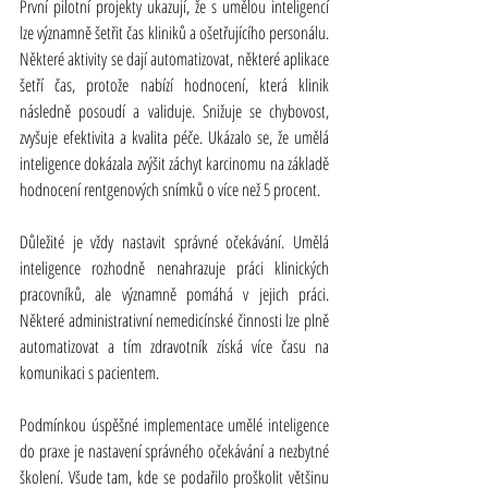
První pilotní projekty ukazují, že s umělou inteligencí 
lze významně šetřit čas kliniků a ošetřujícího personálu. 
Některé aktivity se dají automatizovat, některé aplikace 
šetří čas, protože nabízí hodnocení, která klinik 
následně posoudí a validuje. Snižuje se chybovost, 
zvyšuje efektivita a kvalita péče. Ukázalo se, že umělá 
inteligence dokázala zvýšit záchyt karcinomu na základě 
hodnocení rentgenových snímků o více než 5 procent.
Důležité je vždy nastavit správné očekávání. Umělá 
inteligence rozhodně nenahrazuje práci klinických 
pracovníků, ale významně pomáhá v jejich práci. 
Některé administrativní nemedicínské činnosti lze plně 
automatizovat a tím zdravotník získá více času na 
komunikaci s pacientem.
Podmínkou úspěšné implementace umělé inteligence 
do praxe je nastavení správného očekávání a nezbytné 
školení. Všude tam, kde se podařilo proškolit většinu 