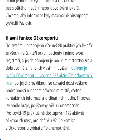
mohli jednoduše vybrat místo a čas očkování 
bez složitého hledání nebo obvolávání lékařů. 
Chceme, aby informace byly maximálně přístupné,“ 
vysvětlil Pavlovic.
Hlavní funkce Očkoreportu
Do systému je zapojeno více než 80 praktických lékařů 
ze všech krajů, kteří očkují pacienty i mimo svou 
registraci, a jejich připojení je podle ministerstva zcela 
dobrovolné a na jejich vlastním uvážení. 
Celkem je 
nyní v Očkoreportu uvedeno 233 aktivních očkovacích 
míst
, po jejichž rozkliknutí se uživatel dozví veškeré 
podrobnosti o daném očkovacím místě, včetně 
kontaktních informací a ordinačních hodin. Filtrovat 
lze podle kraje, pojišťovny, věku i onemocnění. 
Pro covid-19 je aktuálně dostupných 172 aktivních 
očkovacích míst, pro chřipku 92. Celkem lze 
v Očkoreportu vybírat z 19 onemocnění.