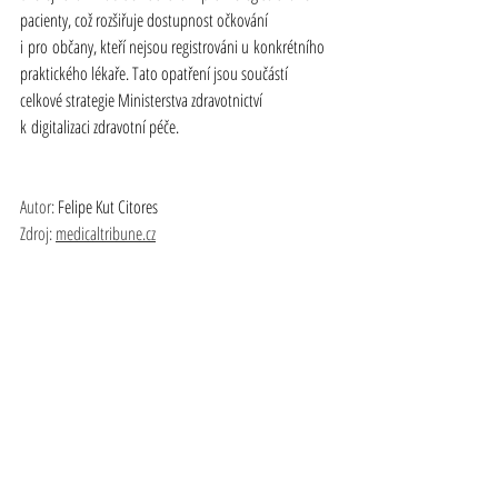
pacienty, což rozšiřuje dostupnost očkování 
i pro občany, kteří nejsou registrováni u konkrétního 
praktického lékaře. Tato opatření jsou součástí 
celkové strategie Ministerstva zdravotnictví 
k digitalizaci zdravotní péče.
Autor: 
Felipe Kut Citores
Zdroj: 
medicaltribune.cz
#digitalizace
#PetrFoltyn
#zdravotnictví
#kvalita
#udržitelnost
#pacient
#EZkarta
#ockoreport
#praktickylekar