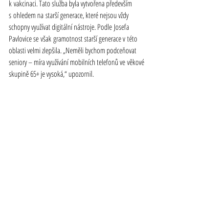
k vakcinaci. Tato služba byla vytvořena především 
s ohledem na starší generace, které nejsou vždy 
schopny využívat digitální nástroje. Podle Josefa 
Pavlovice se však gramotnost starší generace v této 
oblasti velmi zlepšila. „Neměli bychom podceňovat 
seniory – míra využívání mobilních telefonů ve věkové 
skupině 65+ je vysoká,“ upozornil.