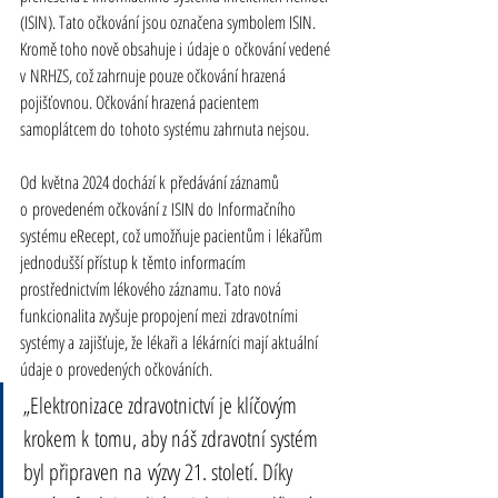
(ISIN). Tato očkování jsou označena symbolem ISIN. 
Kromě toho nově obsahuje i údaje o očkování vedené 
v NRHZS, což zahrnuje pouze očkování hrazená 
pojišťovnou. Očkování hrazená pacientem 
samoplátcem do tohoto systému zahrnuta nejsou.
Od května 2024 dochází k předávání záznamů 
o provedeném očkování z ISIN do Informačního 
systému eRecept, což umožňuje pacientům i lékařům 
jednodušší přístup k těmto informacím 
prostřednictvím lékového záznamu. Tato nová 
funkcionalita zvyšuje propojení mezi zdravotními 
systémy a zajišťuje, že lékaři a lékárníci mají aktuální 
údaje o provedených očkováních.
„Elektronizace zdravotnictví je klíčovým 
krokem k tomu, aby náš zdravotní systém 
byl připraven na výzvy 21. století. Díky 