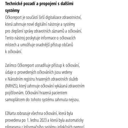
Technické pozadí a propojení s dalšími 
systémy
Očkoreport je součástí širší digitalizace zdravotnictví, 
která zahrnuje nové digitální nástroje a systémy 
pro zlepšení správy zdravotních záznamů a očkování. 
Tento nástroj poskytuje informace o očkovacích 
místech a umožňuje snadnější přístup občanů 
k očkování.
Zatímco Očkoreport usnadňuje přístup k očkování, 
údaje o provedených očkováních jsou vedeny 
v Národním registru hrazených zdravotních služeb 
(NRHZS), který zahrnuje očkování vykázaná zdravotním 
pojišťovnám. Očkování hrazená pacientem 
samoplátcem do tohoto systému zahrnuta nejsou.
EZKarta zobrazuje všechna očkování, která byla 
provedena po 1. lednu 2023 a která byla automaticky 
přenesena z Informačního systému infekčních nemocí 