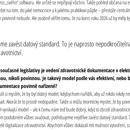
erzi „svého“ softwaru. Ale určitě se nepřipojí všichni. Takže pohled občana na el
ežet na tom, do jaké nemocnice a k jakému praktikovi půjde – přestože centrál
m povinné nebude. Ale osobně věřím tomu, že na konci roku 2026 už by měly bý
eme zavést datový standard. To je naprosto nepodkročitel
ravotnictví.
e současné legislativy je vedení zdravotnické dokumentace v elek
nou, nikoli povinnou. Je takový model podle vás efektivní, nebo 
kumentace povinně nařízené?
tli si myslím, že by byl dobrý model, kdybychom nařídili, aby už nikdo nikdy nelh
ápad. Akorát že to prostě nedopadne. Takže si můžu teoreticky myslet, že by pov
 vynikající model – ale k čemu nám teď bude dobrý, když to zbrzdí zdravotnictv
 podobném vůbec uvažovat, potřebujeme nejdříve zavést datový standard. T
é digitalizace zdravotnictví. Abychom vůbec dokázali mít možnost vytvoření, s