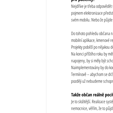
Nejdříve je třeba odpovědět s
pojmem elektronizace představ
svém mobilu. Nebo že půjde k
Do tohoto pohledu občana na e
mobilní aplikace, kmenové reg
Projekty poběží po nějakou 
Na konci příštího roku by mě
napojeny, by si měly být sc
Naimplementovány by do konce 
Termínově – abychom se drže
později už nebudeme schopni 
Takže občan reálně pocít
Je to složitější. Realizace sy
nemocnice, věřím, že to půjde