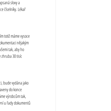
psaná slovy a 
 číselníky. Lékař 
vím totiž máme vysoce 
 dokumentaci nějakým 
šemi tak, aby ho 
 zhruba 30 tisíc 
i, bude vydána jako 
raveny do konce 
dáme výrobcům tak, 
nyní u řady dokumentů 