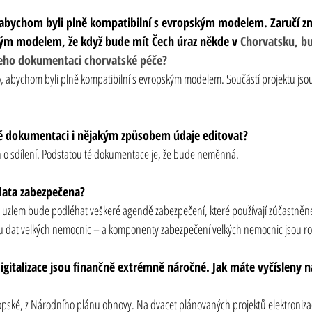
, abychom byli plně kompatibilní s evropským modelem. Zaručí z
kým modelem, že když bude mít Čech úraz někde v
 Chorvatsku, bu
 jeho dokumentaci chorvatské péče?
to, abychom byli plně kompatibilní s evropským modelem. Součástí projektu jsou 
té dokumentaci i nějakým způsobem údaje editovat?
n o sdílení. Podstatou té dokumentace je, že bude neměnná.
data zabezpečena?
zlem bude podléhat veškeré agendě zabezpečení, které používají zúčastněné
 u dat velkých nemocnic – a komponenty zabezpečení velkých nemocnic jsou ro
igitalizace jsou finančně extrémně náročné. Jak máte vyčísleny n
pské, z Národního plánu obnovy. Na dvacet plánovaných projektů elektronizac