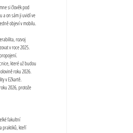
mne si člověk pod 
 a on sám ji uvidí ve 
edně objeví v mobilu.
abilita, rozvoj 
zovat v roce 2025. 
propojení.
cnice, které už budou 
olovině roku 2026. 
ty v EZkartě. 
roku 2026, protože 
lké fakultní 
 praktiků, kteří 