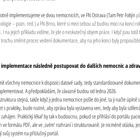
ilotně implementujeme ve dvou nemocnicích, ve FN Ostrava (Tam Petr Foltýn
 p
nologie – pozn. red.) a FN Brno, které si mezi sebou už budou moci na konci r
 na jejich příkladu vidíme, že jde o neskutečný objem práce. I když jsou totiž
 trochu změnit proces vedení dokumentace, aby na jeho konci byly propouštěcí
implementace následně postupovat do dalších nemocnic a zdrav
t všechny nemocnice k dispozici datové sady, tedy standardizované dokumenty 
mplementovat. A předpokládám, že závazné budou od ledna 2026.
ruktura stejná, takže když ji jedna nemocnice pošle do jiné, ta ji načte úplně st
t s praktiky, bude nutné, aby zpráva byla vystavena ven, tedy aby byla sdílená.
e zahájen. Praktický lékař by tak v budoucnu, pokud se přihlásí do portálu pac
 ve formátu PDF, ale ve ‚svém‘ rozhraní i strukturovaně. Je nicméně otázka, jestl
svůj systém na příslušný portál.