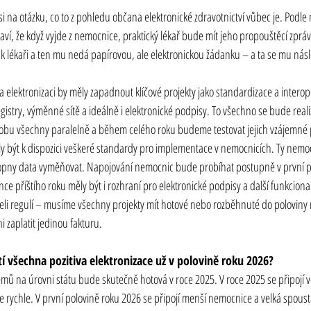
i na otázku, co to z pohledu občana elektronické zdravotnictví vůbec je. Podle 
í, že když vyjde z nemocnice, praktický lékař bude mít jeho propouštěcí zprávu
 lékaři a ten mu nedá papírovou, ale elektronickou žádanku – a ta se mu násl
lektronizaci by měly zapadnout klíčové projekty jako standardizace a interoper
istry, výměnné sítě a ideálně i elektronické podpisy. To všechno se bude reali
dobu všechny paralelně a během celého roku budeme testovat jejich vzájemné 
ly být k dispozici veškeré standardy pro implementace v nemocnicích. Ty nemo
hopny data vyměňovat. Napojování nemocnic bude probíhat postupně v první p
příštího roku měly být i rozhraní pro elektronické podpisy a další funkcionali
li regulí – musíme všechny projekty mít hotové nebo rozběhnuté do poloviny 
zaplatit jedinou fakturu.
í všechna pozitiva elektronizace už v polovině roku 2026?
stémů na úrovni státu bude skutečně hotová v roce 2025. V roce 2025 se připojí ve
 rychle. V první polovině roku 2026 se připojí menší nemocnice a velká spousta