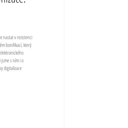
 nastat v rezistenci 
m bonifikací, který 
elektronického 
 jsme s ním i o 
 digitalizace 