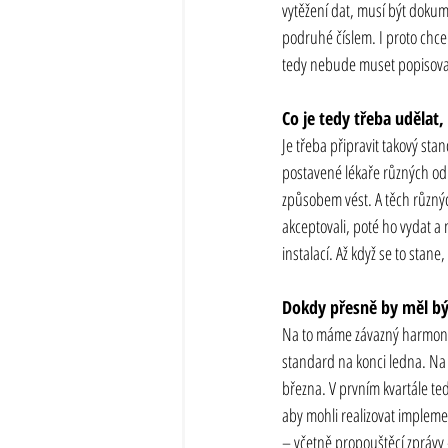
vytěžení dat, musí být doku
podruhé číslem. I proto chc
tedy nebude muset popisovat 
Co je tedy třeba udělat
Je třeba připravit takový st
postavené lékaře různých odb
způsobem vést. A těch různý
akceptovali, poté ho vydat a
instalací. Až když se to stan
Dokdy přesně by měl bý
Na to máme závazný harmonog
standard na konci ledna. Na 
března. V prvním kvartále te
aby mohli realizovat impleme
– včetně propouštěcí zprávy