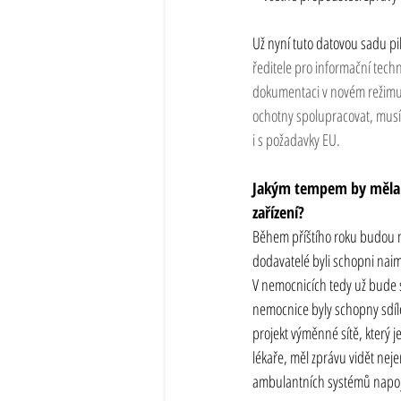
Už nyní tuto datovou sadu p
ředitele pro informační tech
dokumentaci v novém režimu. I
ochotny spolupracovat, musí
i s požadavky EU.
Jakým tempem by měla 
zařízení?
Během příštího roku budou mí
dodavatelé byli schopni nai
V nemocnicích tedy už bude st
nemocnice byly schopny sdíle
projekt výměnné sítě, který j
lékaře, měl zprávu vidět nejen
ambulantních systémů napojí 