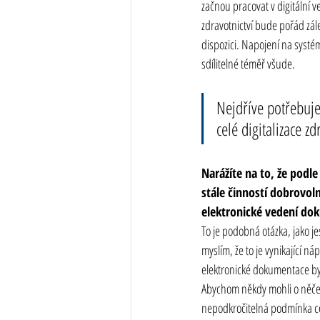
začnou pracovat v digitální v
zdravotnictví bude pořád zál
dispozici. Napojení na systé
sdílitelné téměř všude.
Nejdříve potřebuj
celé digitalizace zd
Narážíte na to, že podl
stále činností dobrovol
elektronické vedení do
To je podobná otázka, jako jes
myslím, že to je vynikající n
elektronické dokumentace byl
Abychom někdy mohli o něčem
nepodkročitelná podmínka cel