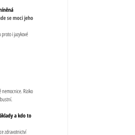
míněná 
de se moci jeho 
proto i jazykové 
 nemocnice. Riziko 
bustní.
áklady a kdo to 
e zdravotnictví 