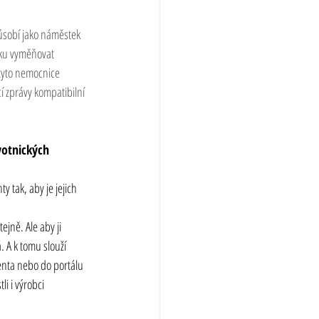
ůsobí jako náměstek 
oku vyměňovat 
 tyto nemocnice 
 zprávy kompatibilní 
otnických 
tak, aby je jejich 
ejně. Ale aby ji 
 A k tomu slouží 
ienta nebo do portálu 
i i výrobci 