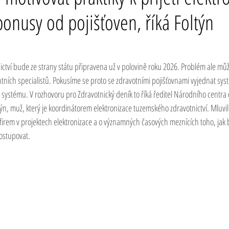
bonusy od pojišťoven, říká Foltýn
ictví bude ze strany státu připravena už v polovině roku 2026. Problém ale může
tních specialistů. Pokusíme se proto se zdravotními pojišťovnami vyjednat systé
o systému. V rozhovoru pro Zdravotnický deník to říká ředitel Národního centra 
týn, muž, který je koordinátorem elektronizace tuzemského zdravotnictví. Mluvili
irem v projektech elektronizace a o významných časových meznících toho, jak by
ostupovat.