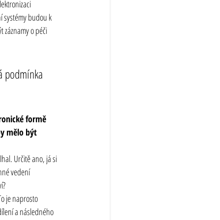
ektronizaci 
ní systémy budou k 
t záznamy o péči 
ná podmínka 
tronické formě 
by mělo být 
al. Určitě ano, já si 
inné vedení 
í?
o je naprosto 
dílení a následného 