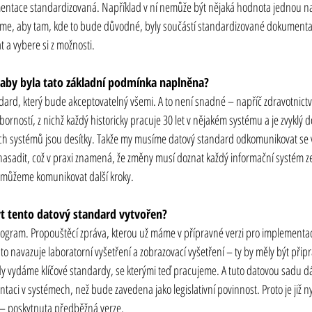
mentace standardizovaná. Například v ní nemůže být nějaká hodnota jednou na
eme, aby tam, kde to bude důvodné, byly součástí standardizované dokumentace
a vybere si z možnosti.
, aby byla tato základní podmínka naplněna?
andard, který bude akceptovatelný všemi. A to není snadné – napříč zdravotnict
orností, z nichž každý historicky pracuje 30 let v nějakém systému a je zvyklý
ch systémů jsou desítky. Takže my musíme datový standard odkomunikovat se v
 nasadit, což v praxi znamená, že změny musí doznat každý informační systém ze
e, můžeme komunikovat další kroky.
t tento datový standard vytvořen?
ram. Propouštěcí zpráva, kterou už máme v přípravné verzi pro implementac
to navazuje laboratorní vyšetření a zobrazovací vyšetření – ty by měly být přip
dy vydáme klíčové standardy, se kterými teď pracujeme. A tuto datovou sadu 
ntaci v systémech, než bude zavedena jako legislativní povinnost. Proto je již 
 – poskytnuta předběžná verze.