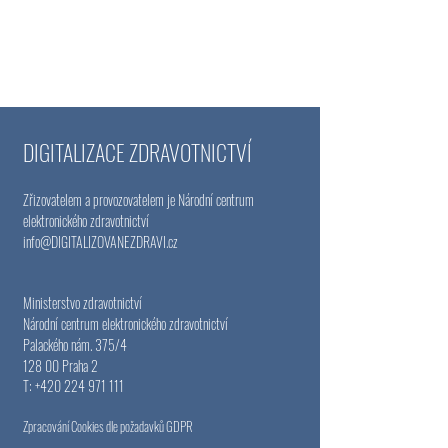
DIGITALIZACE ZDRAVOTNICTVÍ
Zřizovatelem a provozovatelem je Národní centrum
elektronického zdravotnictví
info@DIGITALIZOVANEZDRAVI
.cz
Ministerstvo zdravotnictví
Národní centrum elektronického zdravotnictví
Palackého nám. 375/4
128 00 Praha 2
T:
+420 224 971 111
Zpracování Cookies dle požadavků GDPR