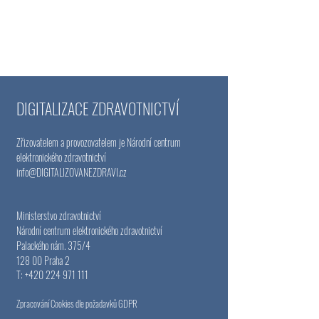
DIGITALIZACE ZDRAVOTNICTVÍ
Zřizovatelem a provozovatelem je Národní centrum
elektronického zdravotnictví
info@DIGITALIZOVANEZDRAVI
.cz
Ministerstvo zdravotnictví
Národní centrum elektronického zdravotnictví
Palackého nám. 375/4
128 00 Praha 2
T:
+420 224 971 111
Zpracování Cookies dle požadavků GDPR