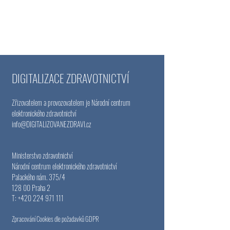
DIGITALIZACE ZDRAVOTNICTVÍ
Zřizovatelem a provozovatelem je Národní centrum
elektronického zdravotnictví
info@DIGITALIZOVANEZDRAVI
.cz
Ministerstvo zdravotnictví
Národní centrum elektronického zdravotnictví
Palackého nám. 375/4
128 00 Praha 2
T:
+420 224 971 111
Zpracování Cookies dle požadavků GDPR