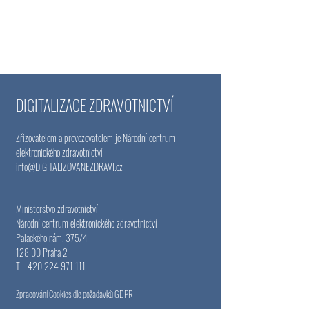
DIGITALIZACE ZDRAVOTNICTVÍ
Zřizovatelem a provozovatelem je Národní centrum
elektronického zdravotnictví
info@DIGITALIZOVANEZDRAVI
.cz
Ministerstvo zdravotnictví
Národní centrum elektronického zdravotnictví
Palackého nám. 375/4
128 00 Praha 2
T:
+420 224 971 111
Zpracování Cookies dle požadavků GDPR