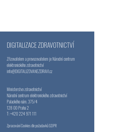
DIGITALIZACE ZDRAVOTNICTVÍ
Zřizovatelem a provozovatelem je Národní centrum
elektronického zdravotnictví
info@DIGITALIZOVANEZDRAVI
.cz
Ministerstvo zdravotnictví
Národní centrum elektronického zdravotnictví
Palackého nám. 375/4
128 00 Praha 2
T:
+420 224 971 111
Zpracování Cookies dle požadavků GDPR