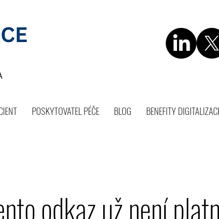
CIENT
POSKYTOVATEL PÉČE
BLOG
BENEFITY DIGITALIZAC
ento odkaz už není platn