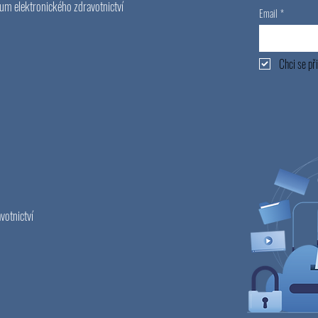
um elektronického zdravotnictví
Email
*
Chci se při
votnictví