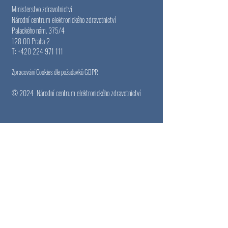
Ministerstvo zdravotnictví
Národní centrum elektronického zdravotnictví
Palackého nám. 375/4
128 00 Praha 2
T:
+420 224 971 111
Zpracování Cookies dle požadavků GDPR
© 2024
Národní centrum elektronického zdravotnictví