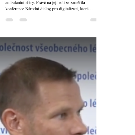
Digitalizace zdravotnictví nebude fungovat bez
ambulantní sféry. Právě na její roli se zaměřila
konference Národní dialog pro digitalizaci, která
proběhla 5. března 2026 v Praze. Diskuse se soustředila
na tři hlavní témata: elektronickou zdravotnickou
dokumentaci, telemedicínu a využití umělé inteligence v
ambulantní praxi.