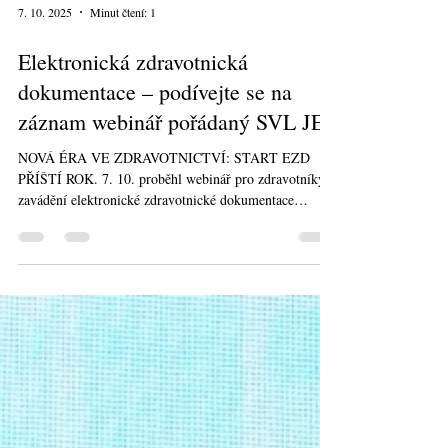
7. 10. 2025
Minut čtení: 1
Elektronická zdravotnická
dokumentace – podívejte se na
záznam webinář pořádaný SVL JEP
NOVÁ ÉRA VE ZDRAVOTNICTVÍ: START EZD
PŘÍŠTÍ ROK. 7. 10. proběhl webinář pro zdravotníky o
zavádění elektronické zdravotnické dokumentace
(EZD), jejíž široké rozšíření na úrovni L1 (PDF +
metadata) se očekává začátkem roku 2026.