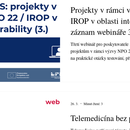
Projekty v rámci
IROP v oblasti int
záznam webináře 
Třetí webinář pro poskytovatele
projektům v rámci výzvy NPO 2
na praktické otázky testování, p
interoperability nemocničních 
tématem bylo nejen technické na
elektronického zdravotnictví, ale
zajistit, aby zdravotnická dokum
standardizované podobě, byla be
podporovala k
26. 3.
Minut čtení: 3
Telemedicína bez 