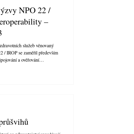
 výzvy NPO 22 /
eroperability –
3
 zdravotních služeb věnovaný
2 / IROP se zaměřil především
řipojování a ověřování
informačních systémů. Hlavním
pojení na centrální služby
 také širší smysl celého procesu:
entace vznikala ve
zpečně sdílena a skutečně
průšvihů