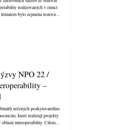
 zdravotních služeb se věnoval
perability realizovaných v rámci
tématem bylo zejména testování
informačních systémů na centrální
ví, první zkušenosti z již
aké upřesnění dalšího postupu,
ledujících týdnech. Úvodem
let praktické
 výzvy NPO 22 /
eroperability –
1
ebinářů určených poskytovatelům
cnicím, které realizují projekty
blasti interoperability. Cílem
 představit proces podání žádosti