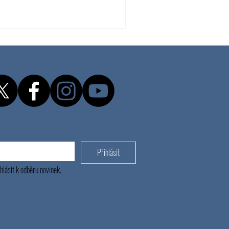
m otestování a administrativním
nářů proběhl 5.3., na záznam se
udou realizovány každých 14 dní.
egi
Přihlásit
hlásit k odběru novinek.