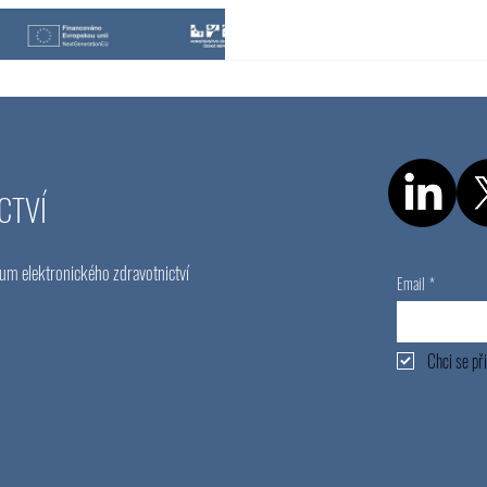
o otestování, seznámit s průběhe
ověřováním. První ze série webi
můžete podívat zde. Webináře b
Další webinář proběhne 19.3., r
CTVÍ
um elektronického zdravotnictví
Email
*
Chci se při