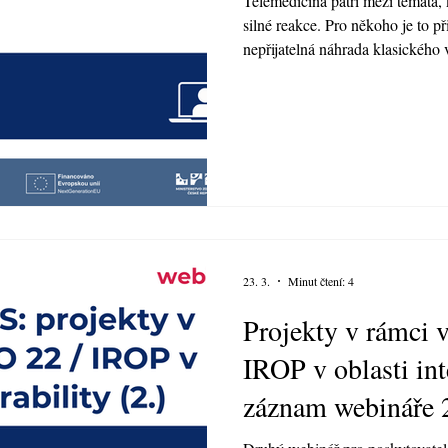
Telemedicína patří mezi témata, 
silné reakce. Pro někoho je to p
nepřijatelná náhrada klasického
centra elektronického zdravotnic
zaměřil na to, jak telemedicínu 
v souladu s právními pravidly.
23. 3.
Minut čtení: 4
Projekty v rámci
IROP v oblasti int
záznam webináře 