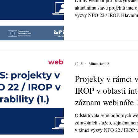
Druhý webinář pro poskytovatele
aktuálnímu stavu projektů intero
výzvy NPO 22 / IROP. Hlavním 
napojení poskytovatelů a jejich 
služby elektronického zdravotnict
proběhlých testovacích oken a t
který je potřeba stihnout v nás
zaznělo, že cílem webináře je sdí
12. 3.
Minut čtení: 2
Projekty v rámci
IROP v oblasti int
záznam webináře 
Odstartovala série odborných w
zdravotních služeb, zejména nemo
v rámci výzvy NPO 22 / IROP v o
série je prakticky a srozumitelně