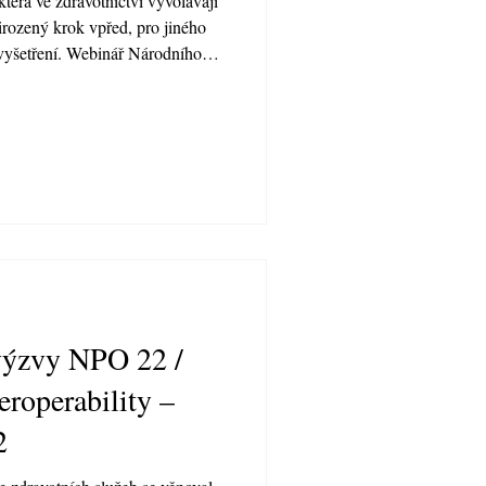
která ve zdravotnictví vyvolávají
řirozený krok vpřed, pro jiného
 vyšetření. Webinář Národního
tví z 24. března 2026 se proto
poskytovat bezpečně, prakticky a
 výzvy NPO 22 /
eroperability –
2