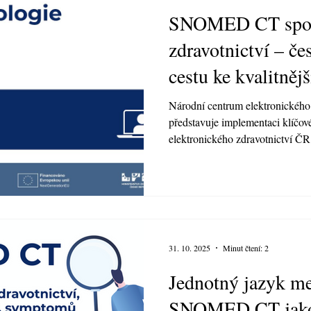
SNOMED CT spole
zdravotnictví – če
cestu ke kvalitněj
Národní centrum elektronického
představuje implementaci klíčové
elektronického zdravotnictví Č
elektronizace zdravotnictví, což
dokumentace jako základ moder
systému SNOMED CT vstupuje do
který umožní, aby zdravotní dat
napříč obory, nemocnicemi i stát
nestojí jen na te
31. 10. 2025
Minut čtení: 2
Jednotný jazyk me
SNOMED CT jako