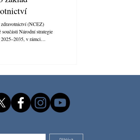
otnictví
 zdravotnictví (NCEZ)
 součásti Národní strategie
R 2025–2035, v rámci
 je mezinárodní standardizace
ního eHealth. Český překlad
 závěrečné fáze. Jde o krok,
a mluvila jedním jazykem –
y EU. Digitalizace zdravotnictví