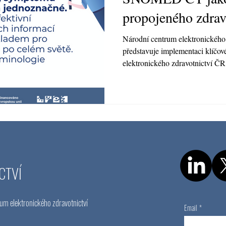
propojeného zdrav
Národní centrum elektronického
představuje implementaci klíčové
elektronického zdravotnictví Č
elektronizace zdravotnictví, což
dokumentace jako základ moder
systému SNOMED CT vstupuje do
který umožní, aby zdravotní dat
napříč obory, nemocnicemi i stát
nestojí jen na te
CTVÍ
um elektronického zdravotnictví
Email
*