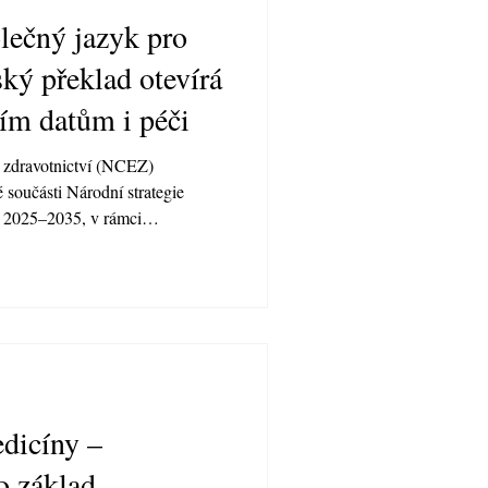
čný jazyk pro
ský překlad otevírá
ším datům i péči
 zdravotnictví (NCEZ)
 součásti Národní strategie
R 2025–2035, v rámci
 je mezinárodní standardizace
ního eHealth. Český překlad
 závěrečné fáze. Jde o krok,
a mluvila jedním jazykem –
y EU. Digitalizace zdravotnictví
dicíny –
 základ