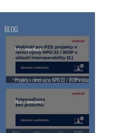
BLOG
7. 4.
Minut čtení: 4
Projekty v rámci výzvy NPO 22 / IROP v oblasti
interoperability – záznam webináře 3
26. 3.
Minut čtení: 3