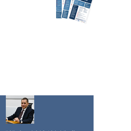
Pokud budete mít dotazy, můžete
využít:
Informační linku 1221, která je
k dispozici v pracovní dny od 8 do 19
hod. nebo využijte e-mail:
linka1221@mzd.gov.cz