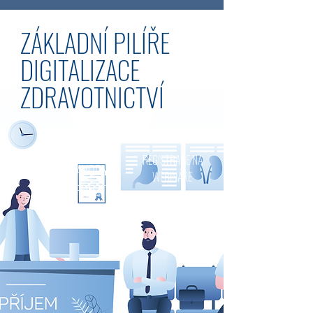
ZÁKLADNÍ PILÍŘE
DIGITALIZACE
ZDRAVOTNICTVÍ
NOVINKA
REGISTRACE
NA
NÁVODY
K
WEBINÁŘE
POUŽITÍ