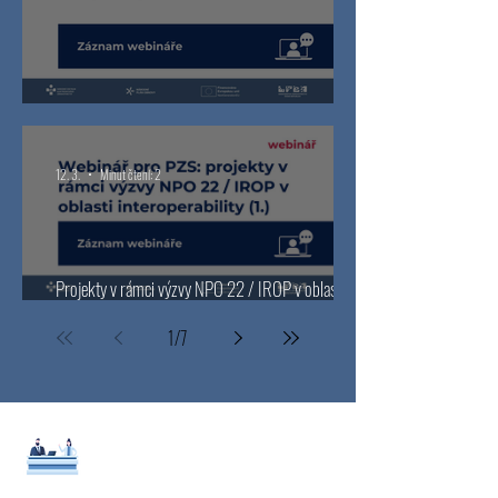
EDZ v ambulanci bez paniky
12. 3.
Minut čtení: 2
Projekty v rámci výzvy NPO 22 / IROP v oblasti
interoperability – záznam webináře 1
1
/
7
NOVINKA
NÁVODY
K