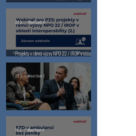
Telemedicína bez průšvihů
23. 3.
Minut čtení: 4
Projekty v rámci výzvy NPO 22 / IROP v oblasti
interoperability – záznam webináře 2
23. 3.
Minut čtení: 3
Konference Národní dialog pro digitalizaci
13. 3.
Minut čtení: 4