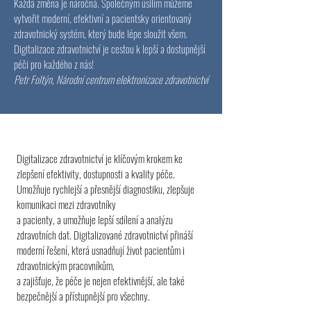
Každá změna je náročná. Společným úsilím můžeme
vytvořit moderní, efektivní a pacientsky orientovaný
zdravotnický systém, který bude lépe sloužit všem.
Digitalizace zdravotnictví je cestou k lepší a dostupnější
péči pro každého z nás!
Petr Foltýn, Národní centrum elektronizace zdravotnictví
Digitalizace zdravotnictví je klíčovým krokem ke
zlepšení efektivity, dostupnosti a kvality péče.
Umožňuje rychlejší a přesnější diagnostiku, zlepšuje
komunikaci mezi zdravotníky
a pacienty, a umožňuje lepší sdílení a analýzu
zdravotních dat. Digitalizované zdravotnictví přináší
moderní řešení, která usnadňují život pacientům i
zdravotnickým pracovníkům,
a zajišťuje, že péče je nejen efektivnější, ale také
bezpečnější a přístupnější pro všechny.