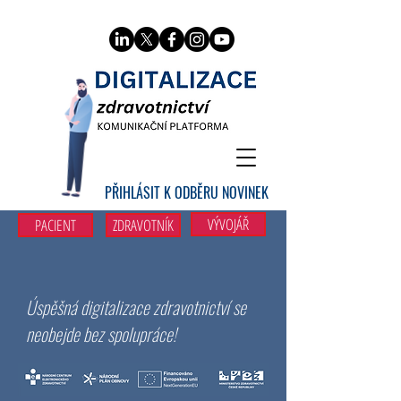
PŘIHLÁSIT K ODBĚRU NOVINEK
VÝVOJÁŘ
PACIENT
ZDRAVOTNÍK
Úspěšná digitalizace zdravotnictví se
neobejde bez spolupráce!