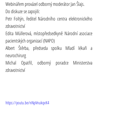
Webinářem provázel odborný moderátor Jan Šlajs.
Do diskuze se zapojili:
Petr Foltýn, ředitel Národního centra elektronického 
zdravotnictví
Edita Müllerová, místopředsedkyně Národní asociace 
pacientských organizací (NAPO)
Albert Štěrba, předseda spolku Mladí lékaři a 
neurochirurg
Michal Opatřil, odborný poradce Ministerstva 
zdravotnictví
https://youtu.be/nNpVnukqxK4