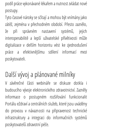
podíl práce vykonávané lékařem a nutnost zvládat nové 
postupy.
Tyto časové nároky se sčítají a mohou být vnímány jako 
zátěž, zejména v přechodném období. Přesto zaznělo, 
že při správném nastavení systémů, jejich 
interoperabilitě a lepší uživatelské přívětivosti může 
digitalizace v delším horizontu vést ke zjednodušení 
práce a efektivnějšímu sdílení informací mezi 
poskytovateli.
Další vývoj a plánované milníky
V závěrečné části webináře se diskuze dotkla i 
budoucího vývoje elektronického zdravotnictví. Zazněly 
informace o postupném rozšiřování funkcionalit 
Portálu eZdraví a centrálních služeb, které jsou uváděny 
do provozu v návaznosti na připravenost technické 
infrastruktury a integraci do informačních systémů 
poskytovatelů zdravotní péče.