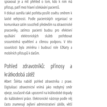
spravovat je a mít přehled o tom, kdo k nim má 
přístup, patří mezi hlavní očekávání pacientů.
V diskuzi zazněla také potřeba posílit osvětu směrem k 
laické veřejnosti. Podle pacientských organizací se 
komunikace zatím soustředí především na zdravotnické 
pracovníky, zatímco pacienti budou pro efektivní 
využívání elektronických služeb potřebovat 
srozumitelná vysvětlení a cílenou podporu. V této 
souvislosti byla zmíněna i budoucí role EZKarty a 
mobilních přístupů k datům.
Pohled zdravotníků: přínosy a 
krátkodobá zátěž
Albert Štěrba nabídl pohled zdravotníka z praxe. 
Digitalizaci zdravotnictví vnímá jako nezbytný směr 
vývoje, současně však upozornil na krátkodobé dopady 
do každodenní práce. Elektronické nástroje podle něj 
často znamenají zvýšení administrativní zátěže, větší 