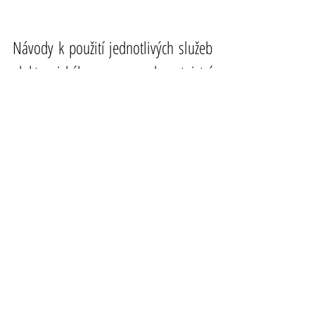
Návody k použití jednotlivých služeb 
elektronického zdravotnictví 
naleznete 
ZDE.
Standardy elektronické zdravotnické 
dokumentace jsou postupně 
zveřejňovány prostřednictvím 
Věstníku Ministerstva zdravotnictví a 
na webových stránkách NCEZ.
#
elektronizace
#digitalizace
#zdravotnictví
#standardiz