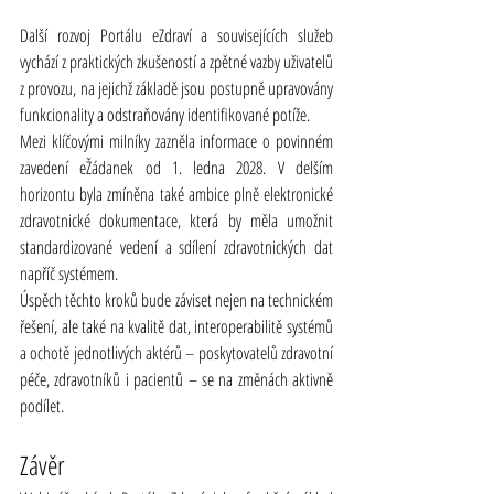
Další rozvoj Portálu eZdraví a souvisejících služeb 
vychází z praktických zkušeností a zpětné vazby uživatelů 
z provozu, na jejichž základě jsou postupně upravovány 
funkcionality a odstraňovány identifikované potíže.
Mezi klíčovými milníky zazněla informace o povinném 
zavedení eŽádanek od 1. ledna 2028. V delším 
horizontu byla zmíněna také ambice plně elektronické 
zdravotnické dokumentace, která by měla umožnit 
standardizované vedení a sdílení zdravotnických dat 
napříč systémem.
Úspěch těchto kroků bude záviset nejen na technickém 
řešení, ale také na kvalitě dat, interoperabilitě systémů 
a ochotě jednotlivých aktérů – poskytovatelů zdravotní 
péče, zdravotníků i pacientů – se na změnách aktivně 
podílet.
Závěr