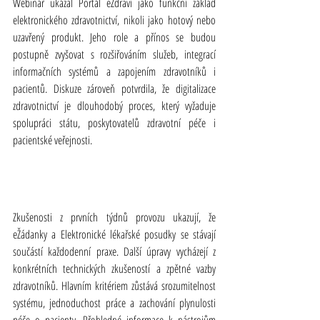
Webinář ukázal Portál eZdraví jako funkční základ 
elektronického zdravotnictví, nikoli jako hotový nebo 
uzavřený produkt. Jeho role a přínos se budou 
postupně zvyšovat s rozšiřováním služeb, integrací 
informačních systémů a zapojením zdravotníků i 
pacientů. Diskuze zároveň potvrdila, že digitalizace 
zdravotnictví je dlouhodobý proces, který vyžaduje 
spolupráci státu, poskytovatelů zdravotní péče i 
pacientské veřejnosti.
Zkušenosti z prvních týdnů provozu ukazují, že 
eŽádanky a Elektronické lékařské posudky se stávají 
součástí každodenní praxe. Další úpravy vycházejí z 
konkrétních technických zkušeností a zpětné vazby 
zdravotníků. Hlavním kritériem zůstává srozumitelnost 
systému, jednoduchost práce a zachování plynulosti 
péče o pacienty. Přehledné informace k nástrojům 