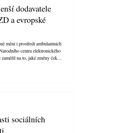
menší dodavatele
ZD a evropské
pně mění i prostředí ambulantních
Národního centra elektronického
e zaměřil na to, jaké změny čekají
ačních systémů (AIS) a na co by
s.
atřil, odborný konzultant
last elektronizace zdravotnictví.
asti sociálních
ti