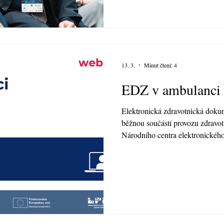
ambulantní praxi.
13. 3.
Minut čtení: 4
EDZ v ambulanci 
Elektronická zdravotnická doku
běžnou součástí provozu zdravot
Národního centra elektronického
se zaměřil na základní legislativ
zkušenosti z praxe při přechodu 
dokumentace. Webinář moderoval 
ujal i role řečníka spolu s Mich
Ministerstva zdravotnictví ČR. 