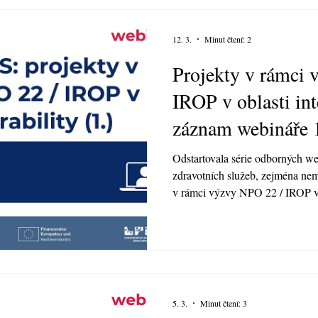
12. 3.
Minut čtení: 2
Projekty v rámci
IROP v oblasti int
záznam webináře 
Odstartovala série odborných w
zdravotních služeb, zejména nemo
v rámci výzvy NPO 22 / IROP v o
série je prakticky a srozumitelně
o otestování, seznámit s průběhe
ověřováním. První ze série webi
můžete podívat zde. Webináře b
Další webinář proběhne 19.3., r
5. 3.
Minut čtení: 3