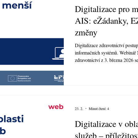
Digitalizace pro 
AIS: eŽádanky, E
změny
Digitalizace zdravotnictví postu
informačních systémů. Webinář 
zdravotnictví z 3. března 2026 s
dodavatele ambulantních inform
se měli začít připravovat už nyní. Webinář moderoval Jan Šlaj
Hlavním řečníkem byl Michal Op
Ministerstva zdravotnictví pro ob
23. 2.
Minut čtení: 4
Digitalizace v obl
služeb – příležitos