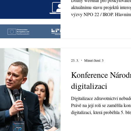
Druhý webinář pro poskytovatele
aktuálnímu stavu projektů intero
výzvy NPO 22 / IROP. Hlavním 
napojení poskytovatelů a jejich 
služby elektronického zdravotnict
proběhlých testovacích oken a t
který je potřeba stihnout v nás
zaznělo, že cílem webináře je sdí
23. 3.
Minut čtení: 3
Konference Národn
digitalizaci
Digitalizace zdravotnictví nebud
Právě na její roli se zaměřila k
digitalizaci, která proběhla 5. b
soustředila na tři hlavní témata:
dokumentaci, telemedicínu a vyu