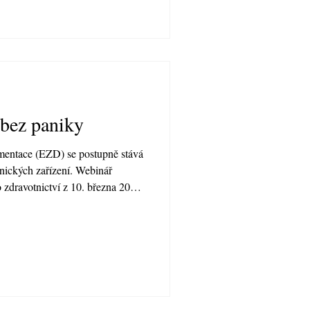
bez paniky
mentace (EZD) se postupně stává
nických zařízení. Webinář
 zdravotnictví z 10. března 2026
ní požadavky na její vedení a na
z listinné na elektronickou formu
Jan Šlajs, který se tentokrát
alem Opatřilem, konzultantem
Ve svých vys