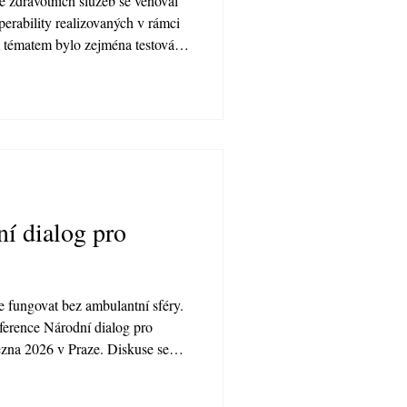
 zdravotních služeb se věnoval
perability realizovaných v rámci
tématem bylo zejména testování
informačních systémů na centrální
ví, první zkušenosti z již
aké upřesnění dalšího postupu,
ledujících týdnech. Úvodem
let praktické
í dialog pro
e fungovat bez ambulantní sféry.
onference Národní dialog pro
řezna 2026 v Praze. Diskuse se
 elektronickou zdravotnickou
žití umělé inteligence v