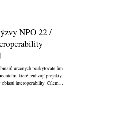
 výzvy NPO 22 /
eroperability –
1
ebinářů určených poskytovatelům
cnicím, které realizují projekty
blasti interoperability. Cílem
 představit proces podání žádosti
m otestování a administrativním
nářů proběhl 5.3., na záznam se
udou realizovány každých 14 dní.
egi