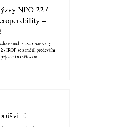
 výzvy NPO 22 /
eroperability –
3
 zdravotních služeb věnovaný
2 / IROP se zaměřil především
řipojování a ověřování
informačních systémů. Hlavním
pojení na centrální služby
 také širší smysl celého procesu:
entace vznikala ve
zpečně sdílena a skutečně
průšvihů