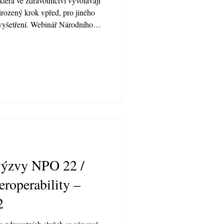
která ve zdravotnictví vyvolávají
řirozený krok vpřed, pro jiného
 vyšetření. Webinář Národního
tví z 24. března 2026 se proto
poskytovat bezpečně, prakticky a
 výzvy NPO 22 /
eroperability –
2