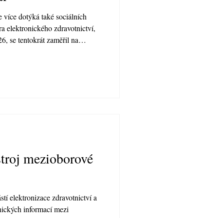
le více dotýká také sociálních
a elektronického zdravotnictví,
6, se tentokrát zaměřil na
ředevším na otázku eŽádanek v
binářem provázel odborný
sty byli Michal Opatřil,
ctví pro oblast digitalizace, a
ka Asociace poskytovatel
troj mezioborové
tí elektronizace zdravotnictví a
inických informací mezi