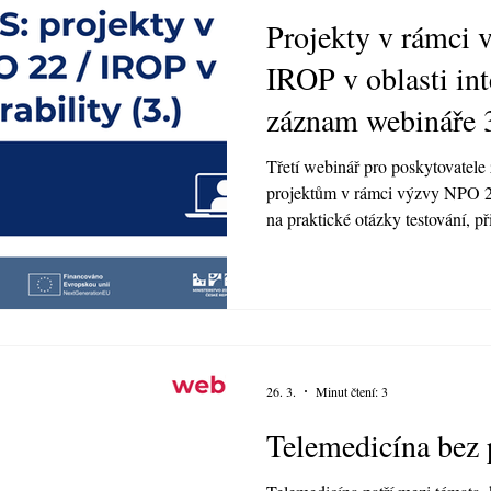
Projekty v rámci
IROP v oblasti int
záznam webináře 
Třetí webinář pro poskytovatele
projektům v rámci výzvy NPO 2
na praktické otázky testování, p
interoperability nemocničních 
tématem bylo nejen technické na
elektronického zdravotnictví, ale
zajistit, aby zdravotnická dokum
standardizované podobě, byla be
podporovala k
26. 3.
Minut čtení: 3
Telemedicína bez 