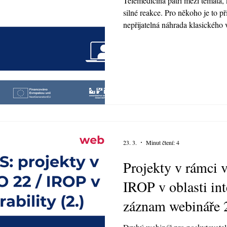
Telemedicína patří mezi témata, 
silné reakce. Pro někoho je to p
nepřijatelná náhrada klasického
centra elektronického zdravotnic
zaměřil na to, jak telemedicínu 
v souladu s právními pravidly.
23. 3.
Minut čtení: 4
Projekty v rámci
IROP v oblasti int
záznam webináře 