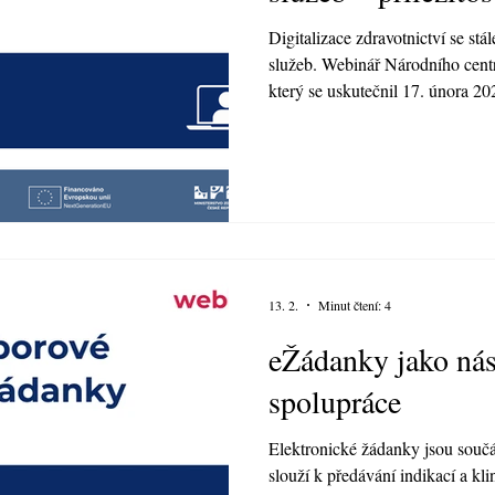
Digitalizace zdravotnictví se stá
služeb. Webinář Národního centr
který se uskutečnil 17. února 202
aktuální stav elektronizace a p
prostředí sociálních služeb. We
moderátor Jan Šlajs. Hlavními ho
konzultant Ministerstva zdravotni
Daniela Lusková, viceprezident
13. 2.
Minut čtení: 4
eŽádanky jako nás
spolupráce
Elektronické žádanky jsou součás
slouží k předávání indikací a kl