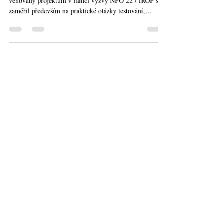
Třetí webinář pro poskytovatele zdravotních služeb
věnovaný projektům v rámci výzvy NPO 22 / IROP se
zaměřil především na praktické otázky testování,
připojování a ověřování interoperability nemocničních
informačních systémů. Hlavním tématem bylo nejen
technické napojení na centrální služby elektronického
zdravotnictví, ale také širší smysl celého procesu:
zajistit, aby zdravotnická dokumentace vznikala ve
standardizované podobě, byla bezpečně sdílena a
skutečně podporovala k