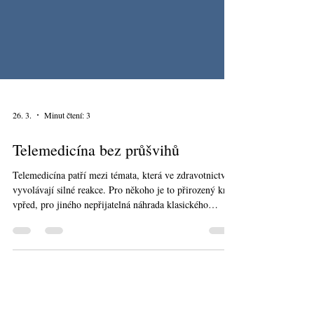
26. 3.
Minut čtení: 3
Telemedicína bez průšvihů
Telemedicína patří mezi témata, která ve zdravotnictví
vyvolávají silné reakce. Pro někoho je to přirozený krok
vpřed, pro jiného nepřijatelná náhrada klasického
vyšetření. Webinář Národního centra elektronického
zdravotnictví z 24. března 2026 se proto zaměřil na to,
jak telemedicínu poskytovat bezpečně, prakticky a v
souladu s právními pravidly.