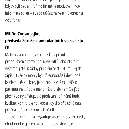
kdyby byli pacienti přímo finančně motivováni tyto 
informace sdílet – tj. spoluúčast na všech úkonech a 
vyšetřeních.
MUDr. Zorjan Jojko,
předseda Sdružení ambulantních specialistů 
ČR
Máte pravdu v tom, že na rozdíl např. od 
propouštěcích zpráv není u výsledků laboratorních 
vyšetření jistě už žádný problém se strukturou jejich 
zápisu, tj. že by mohly být už jednodušeji dostupné 
každému lékaři, který je potřebuje v rámci péče o 
pacienta znát. Podle mého názoru ale nemůže jít o 
plošný volný přístup, ale předávání, při němž bude 
kvalitně kontrolováno, kdo a kdy si o příslušná data 
požádal, případně proč tak učinil.
Takováto kontrola ale vyžaduje systém zabezpečených, 
dlouhodobě spolehlivých a pro poskytovatele 