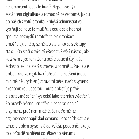
nekompetentnost, ale budiž. Nejsem velkým 
zastáncem digitalizace a rozhodně ne ve formě, jakou 
do našich životů proniká. Přibývá administrativa, 
vyplňují se nové formuláře, sleduje se a hodnotí 
spousta nesmyslů (protože to elektronizace 
umožňuje), aniž by se někdo staral, co se s výstupy 
stalo… On stačí obyčejný eRecept. Skvělý nástroj, ale 
když vám v jednom týdnu pošle pacient čtyřikrát 
žádost o lék, na který si zrovna vzpomněl… Pak je ale 
oblast, kde lze digitalizací přispět ke zlepšení (nebo 
minimálně urychlení) 
zdravotní
 péče, navíc s výraznou 
ekonomickou úsporou. Touto oblastí je právě 
diskutované sdílení výsledků laboratorních vyšetření. 
Po pravdě řečeno, jen těžko hledat racionální 
argument, proč není možné. Samozřejmě lze 
argumentovat například ochranou osobních dat, ale 
tento problém by se jistě dal vyřešit podobně, jako je 
to v případě nahlížení do lékového záznamu.