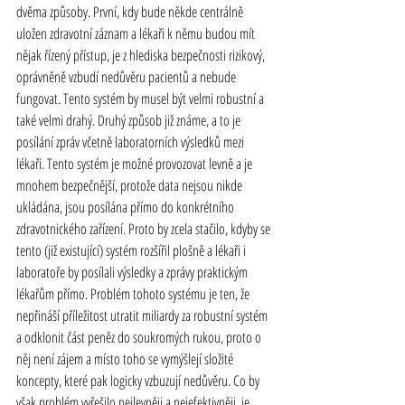
dvěma způsoby. První, kdy bude někde centrálně 
uložen zdravotní záznam a lékaři k němu budou mít 
nějak řízený přístup, je z hlediska bezpečnosti rizikový, 
oprávněně vzbudí nedůvěru pacientů a nebude 
fungovat. Tento systém by musel být velmi robustní a 
také velmi drahý. Druhý způsob již známe, a to je 
posílání zpráv včetně laboratorních výsledků mezi 
lékaři. Tento systém je možné provozovat levně a je 
mnohem bezpečnější, protože data nejsou nikde 
ukládána, jsou posílána přímo do konkrétního 
zdravotnického zařízení. Proto by zcela stačilo, kdyby se 
tento (již existující) systém rozšířil plošně a lékaři i 
laboratoře by posílali výsledky a zprávy praktickým 
lékařům přímo. Problém tohoto systému je ten, že 
nepřináší příležitost utratit miliardy za robustní systém 
a odklonit část peněz do soukromých rukou, proto o 
něj není zájem a místo toho se vymýšlejí složité 
koncepty, které pak logicky vzbuzují nedůvěru. Co by 
však problém vyřešilo nejlevněji a nejefektivněji, je, 