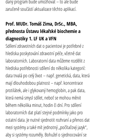
daný program bude umožňovat – to ale bude 
zaručeně součástí aktualizace těchto aplikací.
Prof. MUDr. Tomáš Zima, DrSc., MBA,
přednosta Ústavu lékařské biochemie a 
diagnostiky 1. LF UK a VFN
Sdílení 
zdravotních
 dat o pacientovi je potřebné z 
hlediska poskytování 
zdravotní
 péče, včetně dat 
laboratorních. Laboratorní data můžeme rozdělit z 
hlediska potřebnosti sdílení do několika kategorií: 
data trvalá po celý život – např. genetická, data, která 
mají dlouhodobou platnost – např. koncentrace 
protilátek, ale i glykovaný hemoglobin, a pak data, 
která nemá smysl sdílet, neboť se mohou měnit 
během několika minut, hodin či dní. Pro sdílení 
laboratorních dat platí stejné podmínky jako pro 
ostatní data. Je nutné sjednotit rozhraní a přenos dat 
mezi systémy a také mít jednotný „počítačový jazyk“, 
aby si systémy rozuměly. Bohužel o sjednocování se 