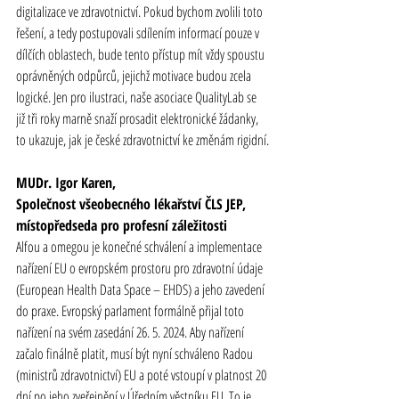
digitalizace ve 
zdravotnictví
. Pokud bychom zvolili toto 
řešení, a tedy postupovali sdílením informací pouze v 
dílčích oblastech, bude tento přístup mít vždy spoustu 
oprávněných odpůrců, jejichž motivace budou zcela 
logické. Jen pro ilustraci, naše asociace QualityLab se 
již tři roky marně snaží prosadit elektronické žádanky, 
to ukazuje, jak je české 
zdravotnictví
 ke změnám rigidní.
MUDr. Igor Karen,
Společnost všeobecného lékařství ČLS JEP, 
místopředseda pro profesní záležitosti
Alfou a omegou je konečné schválení a implementace 
nařízení EU o evropském prostoru pro zdravotní údaje 
(European Health Data Space – EHDS) a jeho zavedení 
do praxe. Evropský parlament formálně přijal toto 
nařízení na svém zasedání 26. 5. 2024. Aby nařízení 
začalo finálně platit, musí být nyní schváleno Radou 
(ministrů 
zdravotnictví
) EU a poté vstoupí v platnost 20 
dní po jeho zveřejnění v Úředním věstníku EU. To je 