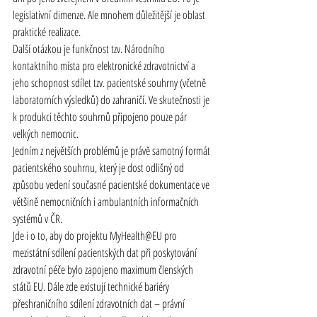
legislativní dimenze. Ale mnohem důležitější je oblast 
praktické realizace.
Další otázkou je funkčnost tzv. Národního 
kontaktního místa pro elektronické 
zdravotnictví
 a 
jeho schopnost sdílet tzv. pacientské souhrny (včetně 
laboratorních výsledků) do zahraničí. Ve skutečnosti je 
k produkci těchto souhrnů připojeno pouze pár 
velkých nemocnic.
Jedním z největších problémů je právě samotný formát 
pacientského souhrnu, který je dost odlišný od 
způsobu vedení současné pacientské dokumentace ve 
většině nemocničních i ambulantních informačních 
systémů v ČR.
Jde i o to, aby do projektu MyHealth@EU pro 
mezistátní sdílení pacientských dat při poskytování 
zdravotní péče bylo zapojeno maximum členských 
států EU. Dále zde existují technické bariéry 
přeshraničního sdílení zdravotních dat – právní 