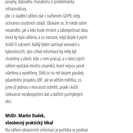
povahy, datového charakteru či problematiky 
infrastruktury.
Jde i o sladění sdílení dat s nařízením GDPR, tedy 
ochranou osobních údajů. Obávám se, že nikde zatím 
nezaznělo, jak a kdo bude chránit a zabezpečovat data, 
která by byla sdílená, a co nastane, když dojde k jejich 
ztrátě či odcizení. Každý týden zaznívají varování o 
kyberútocích, tyto citlivé informace by měly být 
chráněny u všech, kdo s nimi pracují, a v rámci jejich 
sdílení vyvstává mnoho otazníků, které nejsou jasně 
ošetřeny a vysvětleny. Dělá to na mě dojem paralely 
původního projektu IZIP, ale ve větším měřítku, co 
jsme již jednou v minulosti odmítli, právě i kvůli 
rizikovosti nezabezpečení dat a dalších pochybných 
věcí.
MUDr. Martin Dudek,
všeobecný praktický lékař
Na sdílení zdravotních informací je potřeba se podívat 