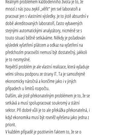
Reálným problémem každodenního života je to, že 
mnozí z nás jsou zvyklí „věřit“ jen své laboratoři a 
pracovat jen s vlastními výsledky. Je to jistě absurdní v 
době akreditovaných laboratoří, často vybavených 
stejnými automatickými analyzátory, nicméně se s 
touto situací běžně setkáváme. Někdy je požadován 
výsledek vyšetření plátcem a odkaz na vyšetření na 
předchozím pracovišti nemusí být dostatečný, jakkoli 
je to nesmyslné.
Největší problém je ale vlastní realizace, která vyžaduje 
velmi silnou podporu ze strany IT. Ta je samozřejmě 
ekonomicky náročná a končíme jako i v jiných 
případech u limitů rozpočtu.
Dalším, ale jistě překonatelným problémem je to, že se 
setkává a musí spolupracovat soukromý a státní 
sektor. Při dobré vůli je to ale překážka překonatelná, i 
když 
ekonomika
 musí být rovněž vyřešena jako jedna z 
priorit.
V každém případě je pozitivním faktem to, že se o 