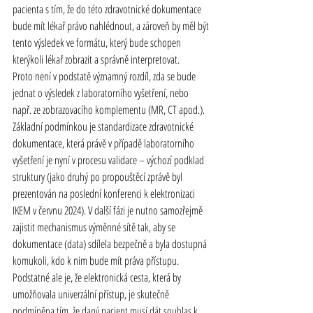
pacienta s tím, že do této zdravotnické dokumentace 
bude mít lékař právo nahlédnout, a zároveň by měl být 
tento výsledek ve formátu, který bude schopen 
kterýkoli lékař zobrazit a správně interpretovat.
Proto není v podstatě významný rozdíl, zda se bude 
jednat o výsledek z laboratorního vyšetření, nebo 
např. ze zobrazovacího komplementu (MR, CT apod.). 
Základní podmínkou je standardizace zdravotnické 
dokumentace, která právě v případě laboratorního 
vyšetření je nyní v procesu validace – výchozí podklad 
struktury (jako druhý po propouštěcí zprávě byl 
prezentován na poslední konferenci k elektronizaci 
IKEM v červnu 2024). V další fázi je nutno samozřejmě 
zajistit mechanismus výměnné sítě tak, aby se 
dokumentace (data) sdílela bezpečně a byla dostupná 
komukoli, kdo k nim bude mít práva přístupu. 
Podstatné ale je, že elektronická cesta, která by 
umožňovala univerzální přístup, je skutečně 
podmíněna tím, že daný pacient musí dát souhlas k 