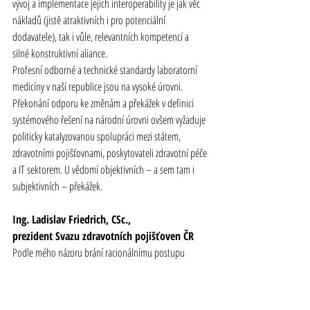
vývoj a implementace jejich interoperability je jak věc 
nákladů (jistě atraktivních i pro potenciální 
dodavatele), tak i vůle, relevantních kompetencí a 
silné konstruktivní aliance.
Profesní odborné a technické standardy laboratorní 
medicíny v naší republice jsou na vysoké úrovni. 
Překonání odporu ke změnám a překážek v definici 
systémového řešení na národní úrovni ovšem vyžaduje 
politicky katalyzovanou spolupráci mezi státem, 
zdravotními pojišťovnami
, poskytovateli 
zdravotní
 péče 
a IT sektorem. U vědomí objektivních – a sem tam i 
subjektivních – překážek.
Ing. Ladislav Friedrich, CSc.,
prezident Svazu 
zdravotních pojišťoven
 ČR
Podle mého názoru brání racionálnímu postupu 
nesprávně nastavené priority. Těmi nemůže být co 
nejrychlejší a bezproblémové čerpání evropských 
dotaci, ale to, zda a jak to přispěje ke kvalitě a 