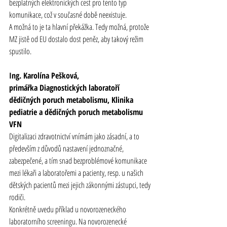
bezplatných elektronických cest pro tento typ 
komunikace, což v současné době neexistuje.
A možná to je ta hlavní překážka. Tedy možná, protože 
MZ jistě od EU dostalo dost peněz, aby takový režim 
spustilo.
Ing. Karolína Pešková,
primářka Diagnostických laboratoří 
dědičných poruch metabolismu, Klinika 
pediatrie a dědičných poruch metabolismu 
VFN
Digitalizaci 
zdravotnictví
 vnímám jako zásadní, a to 
především z důvodů nastavení jednoznačné, 
zabezpečené, a tím snad bezproblémové komunikace 
mezi lékaři a laboratořemi a pacienty, resp. u našich 
dětských pacientů mezi jejich zákonnými zástupci, tedy 
rodiči.
Konkrétně uvedu příklad u novorozeneckého 
laboratorního screeningu. Na novorozenecké 