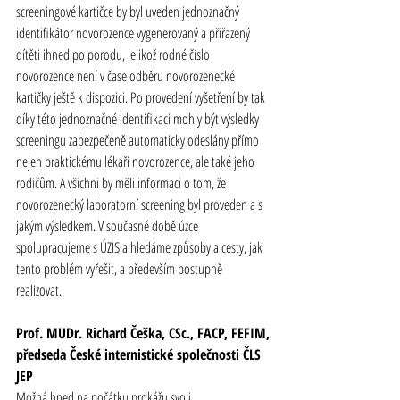
screeningové kartičce by byl uveden jednoznačný 
identifikátor novorozence vygenerovaný a přiřazený 
dítěti ihned po porodu, jelikož rodné číslo 
novorozence není v čase odběru novorozenecké 
kartičky ještě k dispozici. Po provedení vyšetření by tak 
díky této jednoznačné identifikaci mohly být výsledky 
screeningu zabezpečeně automaticky odeslány přímo 
nejen praktickému lékaři novorozence, ale také jeho 
rodičům. A všichni by měli informaci o tom, že 
novorozenecký laboratorní screening byl proveden a s 
jakým výsledkem. V současné době úzce 
spolupracujeme s ÚZIS a hledáme způsoby a cesty, jak 
tento problém vyřešit, a především postupně 
realizovat.
Prof. MUDr. Richard Češka, CSc., FACP, FEFIM,
předseda České internistické společnosti ČLS 
JEP
Možná hned na počátku prokážu svoji 