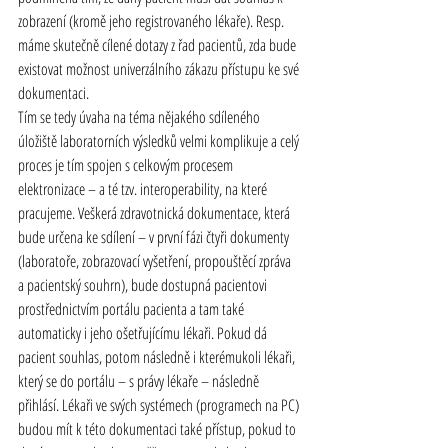
zobrazení (kromě jeho registrovaného lékaře). Resp. 
máme skutečně cílené dotazy z řad pacientů, zda bude 
existovat možnost univerzálního zákazu přístupu ke své 
dokumentaci.
Tím se tedy úvaha na téma nějakého sdíleného 
úložiště laboratorních výsledků velmi komplikuje a celý 
proces je tím spojen s celkovým procesem 
elektronizace – a té tzv. interoperability, na které 
pracujeme. Veškerá zdravotnická dokumentace, která 
bude určena ke sdílení – v první fázi čtyři dokumenty 
(laboratoře, zobrazovací vyšetření, propouštěcí zpráva 
a pacientský souhrn), bude dostupná pacientovi 
prostřednictvím portálu pacienta a tam také 
automaticky i jeho ošetřujícímu lékaři. Pokud dá 
pacient souhlas, potom následně i kterémukoli lékaři, 
který se do portálu – s právy lékaře – následně 
přihlásí. Lékaři ve svých systémech (programech na PC) 
budou mít k této dokumentaci také přístup, pokud to 