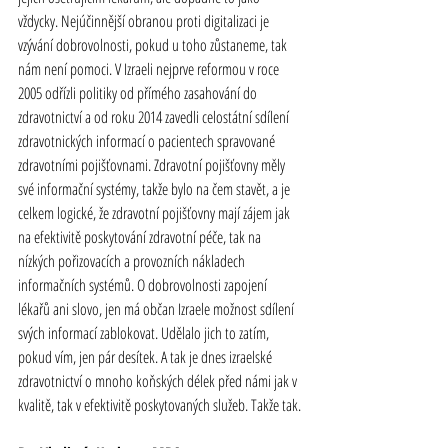
vždycky. Nejúčinnější obranou proti digitalizaci je 
vzývání dobrovolnosti, pokud u toho zůstaneme, tak 
nám není pomoci. V Izraeli nejprve reformou v roce 
2005 odřízli politiky od přímého zasahování do 
zdravotnictví
 a od roku 2014 zavedli celostátní sdílení 
zdravotnických informací o pacientech spravované 
zdravotními pojišťovnami
. 
Zdravotní pojišťovny
 měly 
své informační systémy, takže bylo na čem stavět, a je 
celkem logické, že 
zdravotní pojišťovny
 mají zájem jak 
na efektivitě poskytování 
zdravotní
 péče, tak na 
nízkých pořizovacích a provozních nákladech 
informačních systémů. O dobrovolnosti zapojení 
lékařů ani slovo, jen má občan Izraele možnost sdílení 
svých informací zablokovat. Udělalo jich to zatím, 
pokud vím, jen pár desítek. A tak je dnes izraelské 
zdravotnictví
 o mnoho koňských délek před námi jak v 
kvalitě, tak v efektivitě poskytovaných služeb. Takže tak.