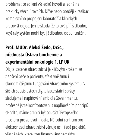
problematice sdílení výsledků hovoří a jedná na 
prakticky všech úrovních. Dříve nebo později k realizaci 
komplexního propojení laboratoří a klinických 
pracovišť dojde. Jen je škoda, že to trvá příliš dlouho, 
když celý systém mohl být již dlouhou dobu funkční.
Prof. MUDr. Aleksi Šedo, DrSc.,
přednosta Ústavu biochemie a 
experimentální onkologie 1. LF UK
Digitalizace ve 
zdravotnictví
 je klíčovým krokem ke 
zlepšení péče o pacienty, efektivnějšímu i 
ekonomičtějšímu fungování 
zdravotního
 systému. V 
širších souvislostech digitalizace státní správy 
sledujeme i naplňování ambicí eGovernmentu, 
profesně jsme konfrontováni s naplňováním principů 
eHealth, máme ambici být součástí Evropského 
prostoru pro 
zdravotní
 data, Národní centrum pro 
elektronizaci 
zdravotnictví
 věnuje úsilí řadě projektů, 
včetně těch, které jsou financovány nemalými 