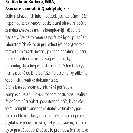
Bc. Vladimír Kothera, MBA,
Asociace laboratoří QualityLab, z. s.
Sdílení zdravotních informací zcela jednoznačně může 
napomoci zefektivňovat poskytování zdravotní péče a 
zejména zvyšovat šanci na komplexnější léčbu pro 
pacienty. Stejně by tomu samozřejmě bylo i při sdílení 
laboratorních výsledků pro jednotlivé poskytovatele 
zdravotních služeb. Řešení, jak toho dosáhnout, není 
nicméně jednoduché, má svůj ekonomický, 
technologický a bezpečnostní rozměr. V tomto smyslu 
není zásadně odlišné od řešení problematiky sdílení a 
vedení elektronické dokumentace.
Digitalizace 
zdravotnictví
 nicméně potřebuje 
komplexní řešení. Pokud bychom postupovali realizací 
řešení pro dílčí oblasti poskytované péče, bude vše 
velmi komplikované a také drahé. Ve finále by pak 
bylo problematické tyto jednotlivé oblasti propojovat, 
digitalizace 
zdravotnictví
 by nebylo dosaženo, naopak 
by to pravděpodobně působilo proti dosažení celkové 