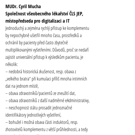
MUDr. Cyril Mucha
Společnost všeobecného lékařství ČLS JEP, 
místopředseda pro digitalizaci a IT
Jednoduchý a zejména rychlý přístup ke komplementu 
by nepochybně ušetřil mnoho času, prostředků a 
ochránil by pacienty před často zbytečně 
multiplikovanými vyšetřeními. Důvodů, proč se nedaří 
zajistit univerzální přístup k výsledkům pacienta, je 
několik:
– nedobrá historická zkušenost, resp. obava z 
„velkého bratra“ při kumulaci příliš mnoha intimních 
dat na jednom místě,
– obava zdravotníků/pacientů ze zneužití dat,
– obava zdravotníků z další nadměrné eAdministrativy,
– neschopnost státu prosadit jednoznačné 
identifikátory jednotlivých vyšetření,
– bohužel i možná obava části induktorů, resp. 
zhotovitelů komplementu z větší průhlednosti, a tedy 