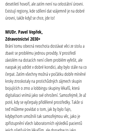
desetiletí hovoří, ale zatím není na celostátní úrovni. 
Existují regiony, kde sdílení dat vzájemně je na dobré 
úrovni, takže když se chce, jde to!
MUDr. Pavel Vepřek,
Zdravotnictví 2030+
Brání tomu obecná neochota dostávat věci ze stolu a 
zbavit se problému jednou provždy. V prostředí 
závislém na dotacích není cílem problém vyřešit, ale 
naopak jej udržet v dobré kondici, aby bylo stále na co 
čerpat. Zatím všechny možná v počátku dobře míněné 
kroky ztroskotaly na protichůdných zájmech skupin 
bojujících o zrno a lobbingu skupiny lékařů, která 
digitalizaci vnímá jako své ohrožení. Samozřejmě, že až 
poté, kdy se vyčerpaly přidělené prostředky. Takže si 
teď můžeme povídat o tom, jak by bylo fajn, 
kdybychom umožnili tak samozřejmou věc, jako je 
zpřístupnění všech laboratorních výsledků pacientů 
jejich ošetřujícím lékařům, ale dopadne to jako 