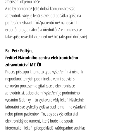
zmenšení objemu péče.
A co by pomohlo? Jistě dobrá komunikace stát–
zdravotník, vždy je lepší stavět od počátku spíše na 
potřebách zdravotníků/pacientů než na ideách IT 
expertů, programátorů a úředníků. A v minulosti se 
také spíše osvědčil více med než bič (alespoň dočasně).
Bc. Petr Foltýn,
ředitel Národního centra elektronického 
zdravotnictví
 MZ ČR
Proces přístupu k tomuto typu vyšetření má několik 
nepodkročitelných podmínek a velmi souvisí s 
celkovým procesem digitalizace a elektronizace 
zdravotnictví. Laboratorní vyšetření je podmíněno 
vydáním žádanky – tu vystavuje vždy lékař. Následně 
laboratoř své výsledky vydává buď jemu – na vyžádání, 
nebo přímo pacientovi. To, aby se z výsledku stal 
elektronický dokument, který bude k dispozici 
kterémukoli lékaři, předpokládá každopádně souhlas 