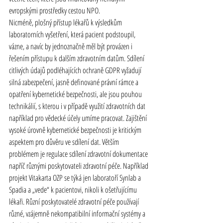
evropskými prostředky cestou NPO.
Nicméně, plošný přístup lékařů k výsledkům 
laboratorních vyšetření, která pacient podstoupil, 
vázne, a navíc by jednoznačně měl být provázen i 
řešením přístupu k dalším 
zdravotním
 datům. Sdílení 
citlivých údajů podléhajících ochraně GDPR vyžadují 
silná zabezpečení, jasně definované právní rámce a 
opatření kybernetické bezpečnosti, ale jsou pouhou 
technikálií, s kterou i v případě využití 
zdravotních
 dat 
například pro vědecké účely umíme pracovat. Zajištění 
vysoké úrovně kybernetické bezpečnosti je kritickým 
aspektem pro důvěru ve sdílení dat. Větším 
problémem je regulace sdílení 
zdravotní
 dokumentace 
napříč různými poskytovateli 
zdravotní
 péče. Například 
projekt Vitakarta OZP se týká jen laboratoří Synlab a 
Spadia a „vede“ k pacientovi, nikoli k ošetřujícímu 
lékaři. Různí poskytovatelé 
zdravotní
 péče používají 
různé, vzájemně nekompatibilní informační systémy a 